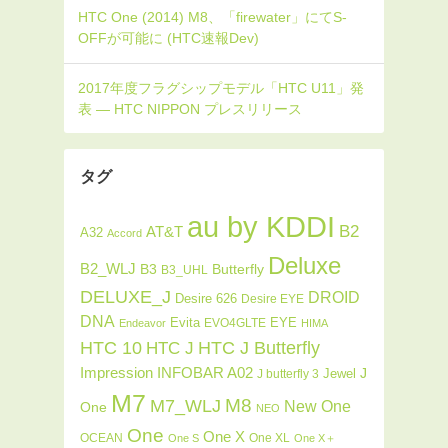
タグ
au by KDDI
B2
AT&T
A32
Accord
Deluxe
B2_WLJ
Butterfly
B3
B3_UHL
DELUXE_J
DROID
Desire 626
Desire EYE
DNA
Evita
EYE
EVO4GLTE
Endeavor
HIMA
HTC J Butterfly
HTC 10
HTC J
INFOBAR A02
Impression
J
Jewel
J butterfly 3
M7
M8
M7_WLJ
New One
One
NEO
One
One X
OCEAN
One XL
One S
One X＋