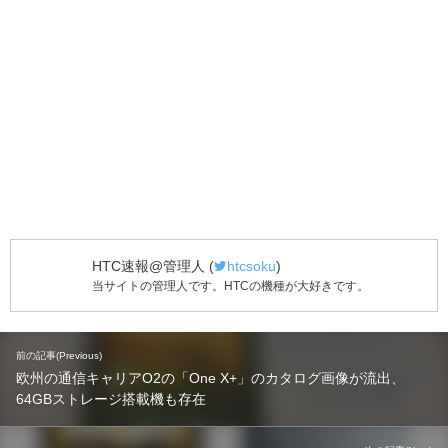
HTC速報@管理人
(
htcsoku
)
当サイトの管理人です。HTCの機種が大好きです。
前の記事(Previous)
欧州の通信キャリアO2の「One X+」のカタログ画像が流出、
64GBストレージ搭載機も存在