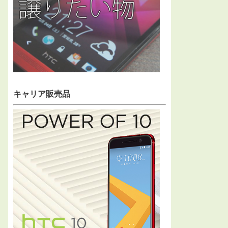
キャリア販売品