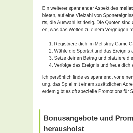
Ein weiterer spannender Aspekt des
mells
bieten, auf eine Vielzahl von Sportereigni
rts, die Auswahl ist riesig. Die Quoten sind o
en, was das Wetten zu einem Vergnügen m
Registriere dich im Mellstroy Game 
Wähle die Sportart und das Ereignis 
Setze deinen Betrag und platziere di
Verfolge das Ereignis und freue dich
Ich persönlich finde es spannend, vor eine
ung, das Spiel mit einem zusätzlichen Adren
erdem gibt es oft spezielle Promotions für S
Bonusangebote und Promo
herausholst