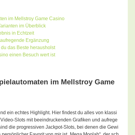
aten im Mellstroy Game Casino
arianten im Überblick
bnis in Echtzeit
e aufregende Ergänzung
du das Beste herausholst
ino einen Besuch wert ist
Spielautomaten im Mellstroy Game
nd ein echtes Highlight. Hier findest du alles von klassi
 Video-Slots mit beeindruckenden Grafiken und aufrege
ind die progressiven Jackpot-Slots, bei denen die Gewi
persönlicher Favorit von mir ist „Mega Moolah“, der sch