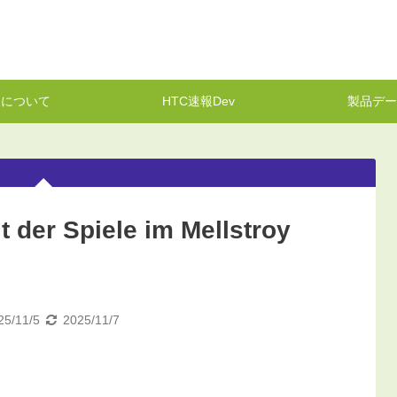
報について
HTC速報Dev
製品デー
lt der Spiele im Mellstroy
25/11/5
2025/11/7