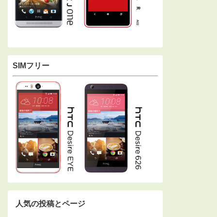
SIMフリー
人気の投稿とページ