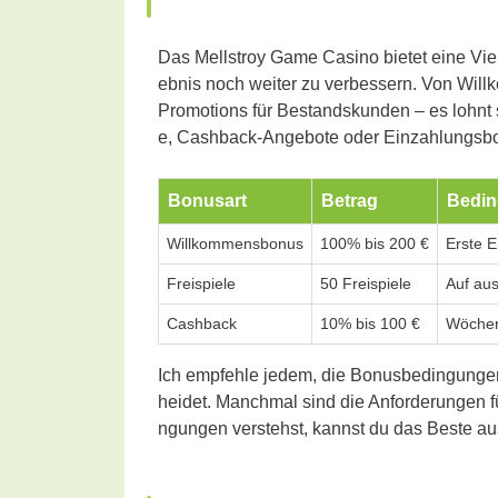
Das Mellstroy Game Casino bietet eine Viel
ebnis noch weiter zu verbessern. Von Will
Promotions für Bestandskunden – es lohnt si
e, Cashback-Angebote oder Einzahlungsboni
Bonusart
Betrag
Bedi
Willkommensbonus
100% bis 200 €
Erste E
Freispiele
50 Freispiele
Auf aus
Cashback
10% bis 100 €
Wöchen
Ich empfehle jedem, die Bonusbedingungen
heidet. Manchmal sind die Anforderungen f
ngungen verstehst, kannst du das Beste a