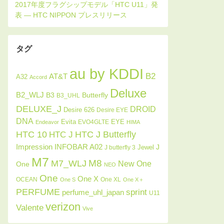
タグ
au by KDDI
B2
AT&T
A32
Accord
Deluxe
B2_WLJ
Butterfly
B3
B3_UHL
DELUXE_J
DROID
Desire 626
Desire EYE
DNA
Evita
EYE
EVO4GLTE
Endeavor
HIMA
HTC J Butterfly
HTC 10
HTC J
INFOBAR A02
Impression
J
Jewel
J butterfly 3
M7
M8
M7_WLJ
New One
One
NEO
One
One X
OCEAN
One XL
One S
One X＋
PERFUME
sprint
perfume_uhl_japan
U11
verizon
Valente
Vive