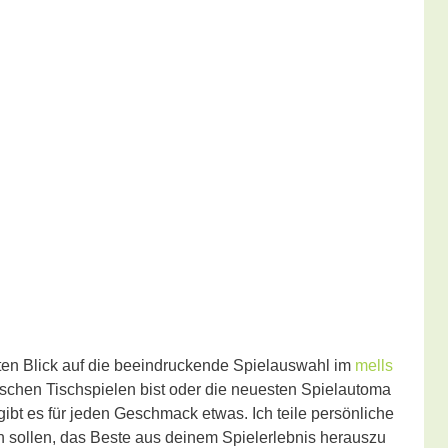
erten Blick auf die beeindruckende Spielauswahl im
mells
ischen Tischspielen bist oder die neuesten Spielautoma
ibt es für jeden Geschmack etwas. Ich teile persönliche
n sollen, das Beste aus deinem Spielerlebnis herauszu