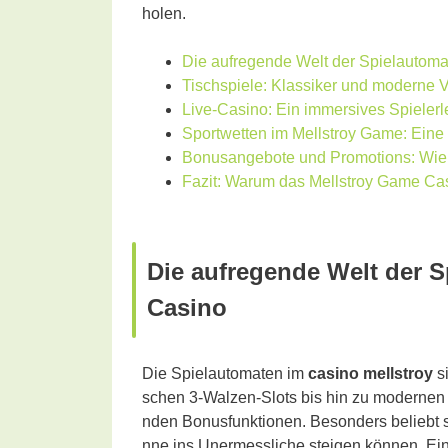
holen.
Die aufregende Welt der Spielautom
Tischspiele: Klassiker und moderne V
Live-Casino: Ein immersives Spielerle
Sportwetten im Mellstroy Game: Ein
Bonusangebote und Promotions: Wie 
Fazit: Warum das Mellstroy Game Cas
Die aufregende Welt der 
Casino
Die Spielautomaten im
casino mellstroy
si
schen 3-Walzen-Slots bis hin zu modernen
nden Bonusfunktionen. Besonders beliebt s
nne ins Unermessliche steigen können. Ein 