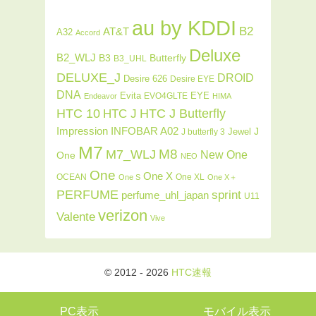
au by KDDI
B2
AT&T
A32
Accord
Deluxe
B2_WLJ
Butterfly
B3
B3_UHL
DELUXE_J
DROID
Desire 626
Desire EYE
DNA
Evita
EYE
EVO4GLTE
Endeavor
HIMA
HTC J Butterfly
HTC 10
HTC J
INFOBAR A02
Impression
J
Jewel
J butterfly 3
M7
M8
M7_WLJ
New One
One
NEO
One
One X
OCEAN
One XL
One S
One X＋
PERFUME
sprint
perfume_uhl_japan
U11
verizon
Valente
Vive
© 2012 - 2026
HTC速報
PC表示
モバイル表示