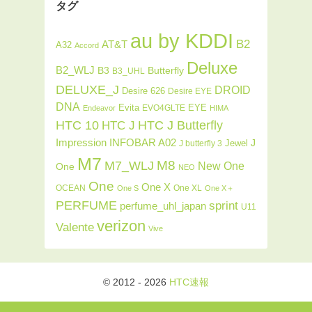
タグ
au by KDDI
B2
AT&T
A32
Accord
Deluxe
B2_WLJ
Butterfly
B3
B3_UHL
DELUXE_J
DROID
Desire 626
Desire EYE
DNA
Evita
EYE
EVO4GLTE
Endeavor
HIMA
HTC J Butterfly
HTC 10
HTC J
INFOBAR A02
Impression
J
Jewel
J butterfly 3
M7
M8
M7_WLJ
New One
One
NEO
One
One X
OCEAN
One XL
One S
One X＋
PERFUME
sprint
perfume_uhl_japan
U11
verizon
Valente
Vive
© 2012 - 2026
HTC速報