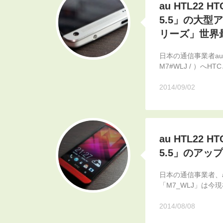
au HTL22 HT
5.5」の大型
リーズ」世界最後
日本の通信事業者auか
M7#WLJ / ）へHTCと
2014/09/02
au HTL22 HT
5.5」のア
日本の通信事業者、a
「M7_WLJ」は今
2014/08/08