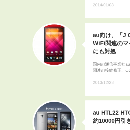
2014/01/08
au向け、「J 
WiFi関連
にも対処
国内の通信事業社au b
関連の接続修正、O
2013/12/28
au HTL22
約10000円引