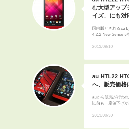
む大型アップデ
イズ」にも対
国内版とされるau by
4.2.2 New Sens
2013/09/10
au HTL22 
へ、販売価格は
auから販売が行われて
以前も一度値下げが
2013/08/30