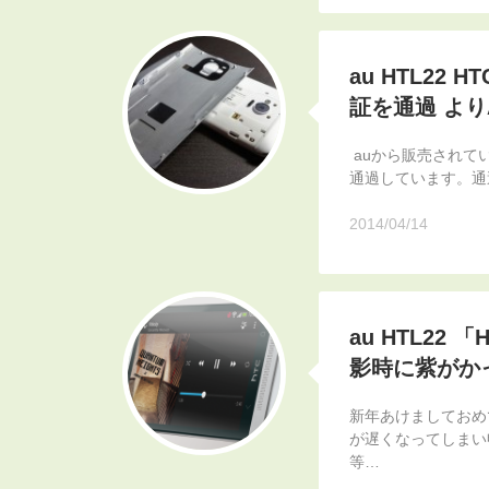
au HTL22 H
証を通過 よりA
auから販売されているHT
通過しています。通過
2014/04/14
au HTL22 
影時に紫がか
新年あけましておめ
が遅くなってしまい
等…