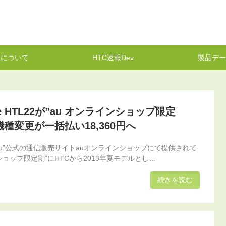
報について
HTC速報Dev
製品デー
One HTL22が”au オンラインショップ限定
機種変更が一括払い18,360円へ
au”公式の通信販売サイトauオンラインショップにて提供されて
ショップ限定割”にHTCから2013年夏モデルとし…
続きを読む