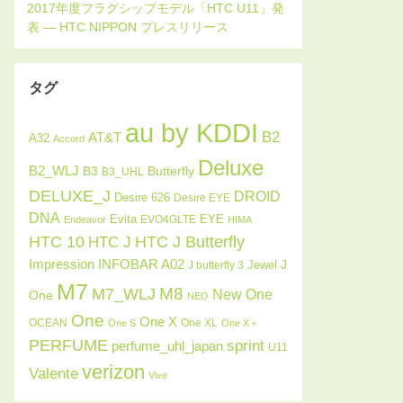
タグ
au by KDDI
B2
AT&T
A32
Accord
Deluxe
B2_WLJ
Butterfly
B3
B3_UHL
DELUXE_J
DROID
Desire 626
Desire EYE
DNA
Evita
EYE
EVO4GLTE
Endeavor
HIMA
HTC J Butterfly
HTC 10
HTC J
INFOBAR A02
Impression
J
Jewel
J butterfly 3
M7
M8
M7_WLJ
New One
One
NEO
One
One X
OCEAN
One XL
One S
One X＋
PERFUME
sprint
perfume_uhl_japan
U11
verizon
Valente
Vive