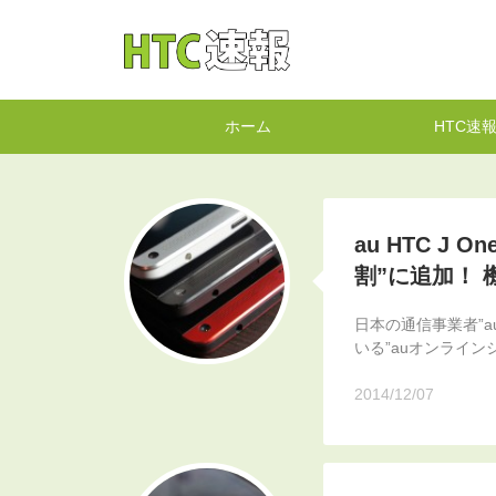
HTC速報
ホーム
HTC速
au HTC J 
割”に追加！ 
日本の通信事業者”
いる”auオンライン
2014/12/07