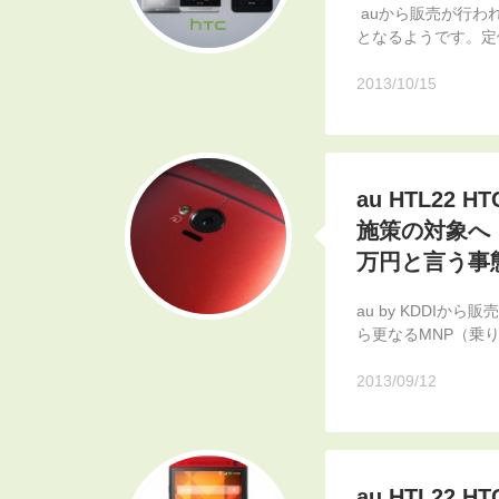
auから販売が行われ
となるようです。定価4
2013/10/15
au HTL22 
施策の対象へ
万円と言う事
au by KDDIから
ら更なるMNP（乗
2013/09/12
au HTL22 HT