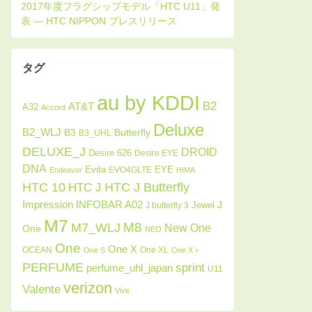
タグ
au by KDDI
B2
AT&T
A32
Accord
Deluxe
B2_WLJ
Butterfly
B3
B3_UHL
DELUXE_J
DROID
Desire 626
Desire EYE
DNA
Evita
EYE
EVO4GLTE
Endeavor
HIMA
HTC J Butterfly
HTC 10
HTC J
INFOBAR A02
Impression
J
Jewel
J butterfly 3
M7
M8
M7_WLJ
New One
One
NEO
One
One X
OCEAN
One XL
One S
One X＋
PERFUME
sprint
perfume_uhl_japan
U11
verizon
Valente
Vive