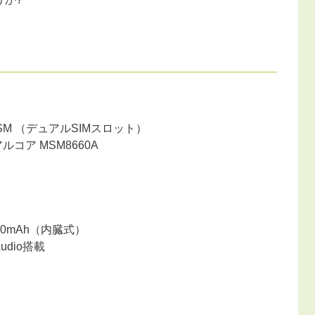
/ GSM （デュアルSIMスロット）
ュアルコア MSM8660A
00mAh（内臓式）
sAudio搭載