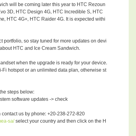
ich will be coming later this year to HTC Rezoun
vo 3D, HTC Design 4G, HTC Incredible S, HTC
, HTC 4G+, HTC Raider 4G. It is expected withi
t portfolio, so stay tuned for more updates on devi
ls about HTC and Ice Cream Sandwich.
 handset when the upgrade is ready for your device.
i hotspot or an unlimited data plan, otherwise st
 the steps below:
ystem software updates -> check
n contact us by phone: +20-238-272-820
mea-sa/
select your country and then click on the H