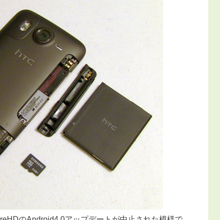
esireHDのAndroid4.0アップデートが中止された模様で