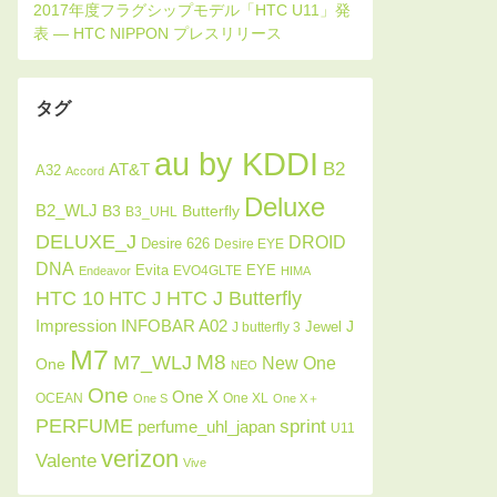
タグ
au by KDDI
B2
AT&T
A32
Accord
Deluxe
B2_WLJ
Butterfly
B3
B3_UHL
DELUXE_J
DROID
Desire 626
Desire EYE
DNA
Evita
EYE
EVO4GLTE
Endeavor
HIMA
HTC J Butterfly
HTC 10
HTC J
INFOBAR A02
Impression
J
Jewel
J butterfly 3
M7
M8
M7_WLJ
New One
One
NEO
One
One X
OCEAN
One XL
One S
One X＋
PERFUME
sprint
perfume_uhl_japan
U11
verizon
Valente
Vive