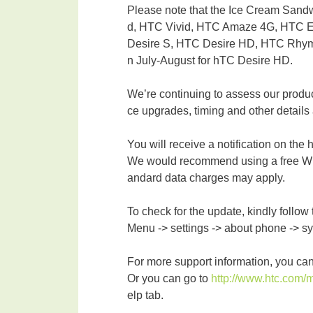
Please note that the Ice Cream Sandw
d, HTC Vivid, HTC Amaze 4G, HTC E
Desire S, HTC Desire HD, HTC Rhyme
n July-August for hTC Desire HD.
We’re continuing to assess our produc
ce upgrades, timing and other detai
You will receive a notification on the
We would recommend using a free Wi-F
andard data charges may apply.
To check for the update, kindly follow
Menu -> settings -> about phone -> s
For more support information, you ca
Or you can go to
http://www.htc.com/
elp tab.