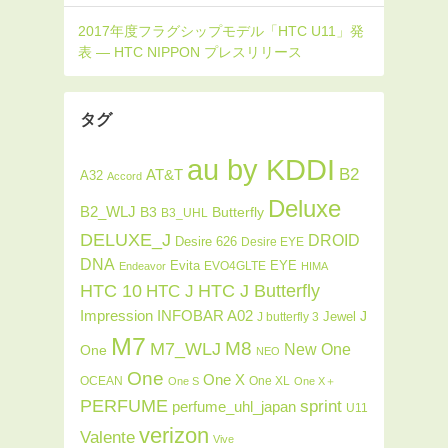
タグ
au by KDDI
B2
AT&T
A32
Accord
Deluxe
B2_WLJ
Butterfly
B3
B3_UHL
DELUXE_J
DROID
Desire 626
Desire EYE
DNA
Evita
EYE
EVO4GLTE
Endeavor
HIMA
HTC J Butterfly
HTC 10
HTC J
INFOBAR A02
Impression
J
Jewel
J butterfly 3
M7
M8
M7_WLJ
New One
One
NEO
One
One X
OCEAN
One XL
One S
One X＋
PERFUME
sprint
perfume_uhl_japan
U11
verizon
Valente
Vive