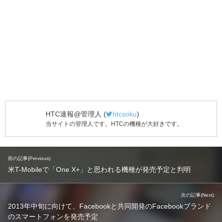
HTC速報@管理人
(
htcsoku
)
当サイトの管理人です。HTCの機種が大好きです。
前の記事(Previous)
米T-Mobileで「One X+」と思われる機種が発売予定と判明
次の記事(Next)
2013年中旬に向けて、Facebookと共同開発のFacebookブランド
のスマートフォンを発売予定