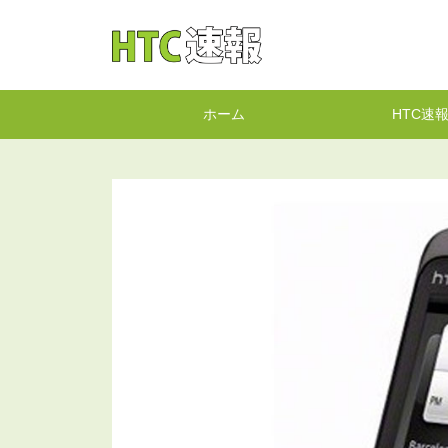
HTC速報
ホーム
HTC速