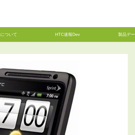
報について
HTC速報Dev
製品デー