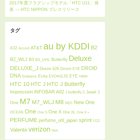
タグ
au by KDDI
B2
AT&T
A32
Accord
Deluxe
B2_WLJ
Butterfly
B3
B3_UHL
DELUXE_J
DROID
Desire 626
Desire EYE
DNA
Evita
EYE
EVO4GLTE
Endeavor
HIMA
HTC J Butterfly
HTC 10
HTC J
INFOBAR A02
Impression
J
Jewel
J butterfly 3
M7
M8
M7_WLJ
New One
One
NEO
One
One X
OCEAN
One XL
One S
One X＋
PERFUME
sprint
perfume_uhl_japan
U11
verizon
Valente
Vive