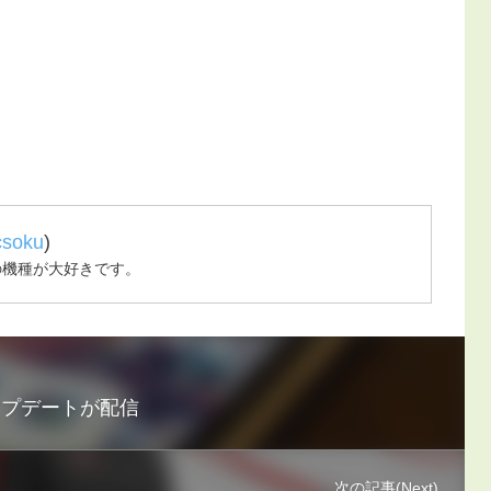
csoku
)
の機種が大好きです。
題アップデートが配信
次の記事(Next)