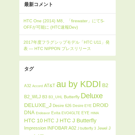
最新コメント
タグ
au by KDDI
B2
AT&T
A32
Accord
Deluxe
B2_WLJ
Butterfly
B3
B3_UHL
DELUXE_J
DROID
Desire 626
Desire EYE
DNA
Evita
EYE
EVO4GLTE
Endeavor
HIMA
HTC J Butterfly
HTC 10
HTC J
INFOBAR A02
Impression
J
Jewel
J butterfly 3