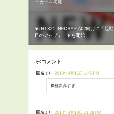
ーカーを搭載
au HTX21 INFOBAR A02向
目のアップデートを開始
コメント
匿名
より:
2013年4月11日 1:45 PM
機種変高すぎ
匿名
より:
2013年4月13日 11:29 PM