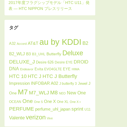
タグ
au by KDDI
B2
AT&T
A32
Accord
Deluxe
B2_WLJ
Butterfly
B3
B3_UHL
DELUXE_J
DROID
Desire 626
Desire EYE
DNA
Evita
EYE
EVO4GLTE
Endeavor
HIMA
HTC J Butterfly
HTC 10
HTC J
INFOBAR A02
Impression
J
Jewel
J butterfly 3
M7
M8
M7_WLJ
New One
One
NEO
One
One X
OCEAN
One XL
One S
One X＋
PERFUME
sprint
perfume_uhl_japan
U11
verizon
Valente
Vive