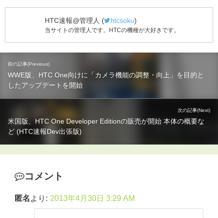
HTC速報@管理人
(
htcsoku
)
当サイトの管理人です。HTCの機種が大好きです。
前の記事(Previous)
WWE版、HTC One向けに「カメラ機能の調整・向上」を目的と
したアップデートを開始
次の記事(Next)
米国版、HTC One Developer Editionの販売が開始 本体の概要な
ど (HTC速報Dev出張版)
コメント
匿名
より:
2013年4月30日 3:29 AM