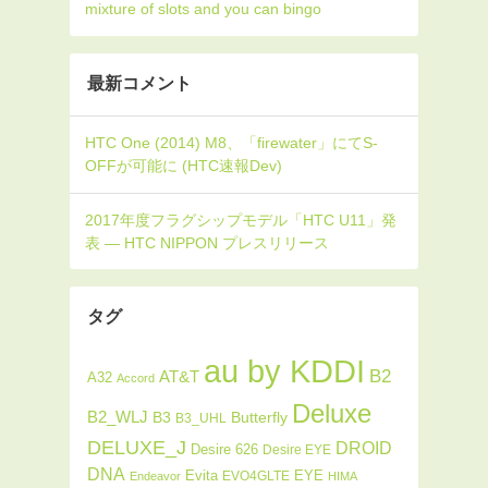
mixture of slots and you can bingo
最新コメント
タグ
au by KDDI
B2
AT&T
A32
Accord
Deluxe
B2_WLJ
Butterfly
B3
B3_UHL
DELUXE_J
DROID
Desire 626
Desire EYE
DNA
Evita
EYE
EVO4GLTE
Endeavor
HIMA