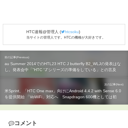
HTC速報@管理人
(
htcsoku
)
当サイトの管理人です。HTCの機種が大好きです。
前の記事(Previous)
au Summer 2014でのHTL23 HTC J butterfly B2_WLJの発表はな
し。発表会中「”HTC “J”シリーズの準備をしている」との言及
次の記事(Next)
米Sprint、「HTC One max」向けにAndroid 4.4.2 with Sense 6.0
を提供開始 「VoWiFi」対応へ Snapdragon 600機としては初
コメント