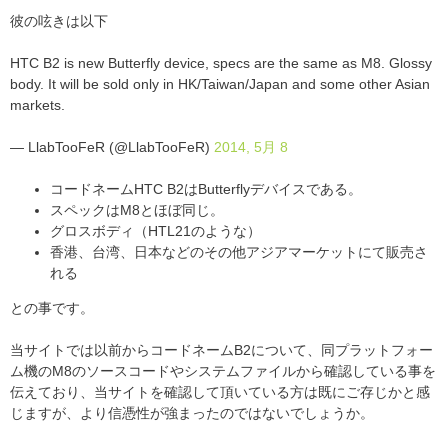
彼の呟きは以下
HTC B2 is new Butterfly device, specs are the same as M8. Glossy
body. It will be sold only in HK/Taiwan/Japan and some other Asian
markets.
— LlabTooFeR (@LlabTooFeR)
2014, 5月 8
コードネームHTC B2はButterflyデバイスである。
スペックはM8とほぼ同じ。
グロスボディ（HTL21のような）
香港、台湾、日本などのその他アジアマーケットにて販売さ
れる
との事です。
当サイトでは以前からコードネームB2について、同プラットフォー
ム機のM8のソースコードやシステムファイルから確認している事を
伝えており、当サイトを確認して頂いている方は既にご存じかと感
じますが、より信憑性が強まったのではないでしょうか。