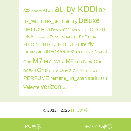
au by KDDI
B2
AT&T
A32
Accord
Deluxe
B2_WLJ
Butterfly
B3
B3_UHL
DELUXE_J
DROID
Desire 626
Desire EYE
DNA
Evita
EYE
EVO4GLTE
Endeavor
HIMA
HTC J Butterfly
HTC 10
HTC J
INFOBAR A02
Impression
J
Jewel
J butterfly 3
M7
M8
M7_WLJ
New One
One
NEO
One
One X
OCEAN
One XL
One S
One X＋
PERFUME
sprint
perfume_uhl_japan
U11
verizon
Valente
Vive
© 2012 - 2026
HTC速報
PC表示
モバイル表示