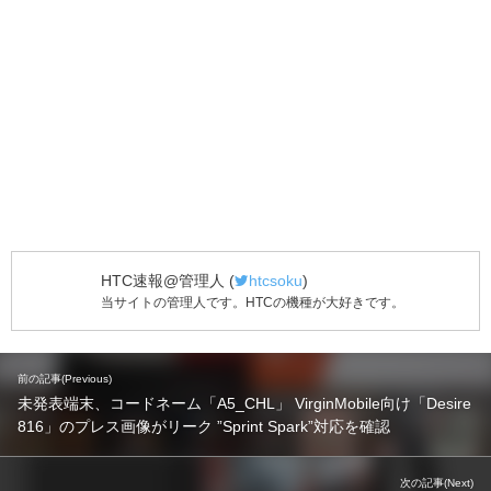
HTC速報@管理人
(
htcsoku
)
当サイトの管理人です。HTCの機種が大好きです。
前の記事(Previous)
未発表端末、コードネーム「A5_CHL」 VirginMobile向け「Desire
816」のプレス画像がリーク ”Sprint Spark”対応を確認
次の記事(Next)