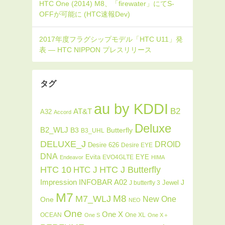
タグ
au by KDDI
B2
AT&T
A32
Accord
Deluxe
B2_WLJ
Butterfly
B3
B3_UHL
DELUXE_J
DROID
Desire 626
Desire EYE
DNA
Evita
EYE
EVO4GLTE
Endeavor
HIMA
HTC J Butterfly
HTC 10
HTC J
INFOBAR A02
Impression
J
Jewel
J butterfly 3
M7
M8
M7_WLJ
New One
One
NEO
One
One X
OCEAN
One XL
One S
One X＋