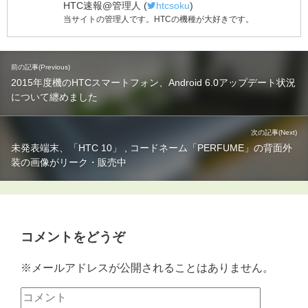
HTC速報@管理人
(
htcsoku
)
当サイトの管理人です。HTCの機種が大好きです。
前の記事(Previous)
2015年度機のHTCスマートフォン、Android 6.0アップデート状況
について纏めました
次の記事(Next)
未発表端末、「HTC 10」 , コードネーム「PERFUME」の背面外
装の画像がリーク・販売中
コメントをどうぞ
※メールアドレスが公開されることはありません。