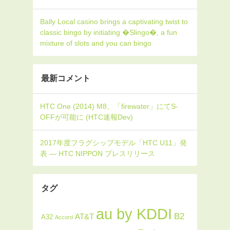
Bally Local casino brings a captivating twist to
classic bingo by initiating �Slingo�, a fun
mixture of slots and you can bingo
最新コメント
タグ
au by KDDI
B2
AT&T
A32
Accord