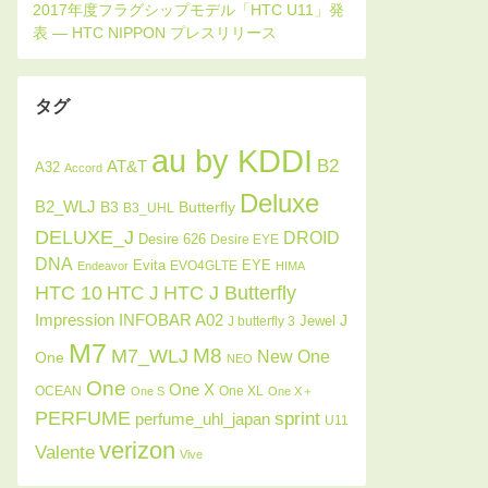
タグ
au by KDDI
B2
AT&T
A32
Accord
Deluxe
B2_WLJ
Butterfly
B3
B3_UHL
DELUXE_J
DROID
Desire 626
Desire EYE
DNA
Evita
EYE
EVO4GLTE
Endeavor
HIMA
HTC J Butterfly
HTC 10
HTC J
INFOBAR A02
Impression
J
Jewel
J butterfly 3
M7
M8
M7_WLJ
New One
One
NEO
One
One X
OCEAN
One XL
One S
One X＋
PERFUME
sprint
perfume_uhl_japan
U11
verizon
Valente
Vive