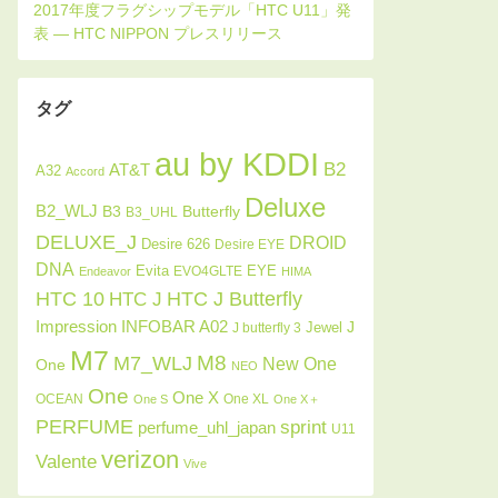
タグ
au by KDDI
B2
AT&T
A32
Accord
Deluxe
B2_WLJ
Butterfly
B3
B3_UHL
DELUXE_J
DROID
Desire 626
Desire EYE
DNA
Evita
EYE
EVO4GLTE
Endeavor
HIMA
HTC J Butterfly
HTC 10
HTC J
INFOBAR A02
Impression
J
Jewel
J butterfly 3
M7
M8
M7_WLJ
New One
One
NEO
One
One X
OCEAN
One XL
One S
One X＋
PERFUME
sprint
perfume_uhl_japan
U11
verizon
Valente
Vive