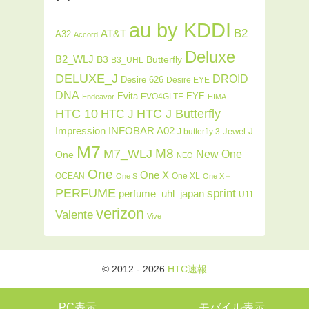
au by KDDI
B2
AT&T
A32
Accord
Deluxe
B2_WLJ
Butterfly
B3
B3_UHL
DELUXE_J
DROID
Desire 626
Desire EYE
DNA
Evita
EYE
EVO4GLTE
Endeavor
HIMA
HTC J Butterfly
HTC 10
HTC J
INFOBAR A02
Impression
J
Jewel
J butterfly 3
M7
M8
M7_WLJ
New One
One
NEO
One
One X
OCEAN
One XL
One S
One X＋
PERFUME
sprint
perfume_uhl_japan
U11
verizon
Valente
Vive
© 2012 - 2026
HTC速報
PC表示
モバイル表示