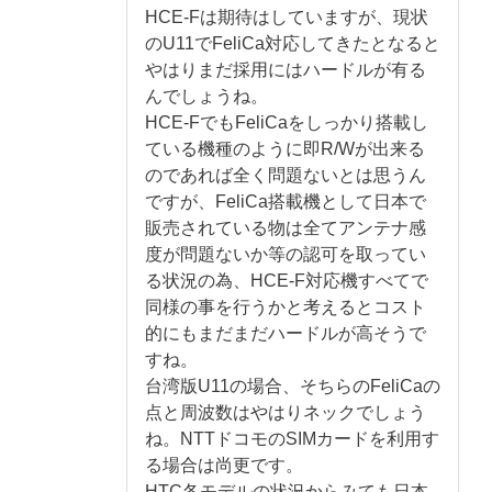
HCE-Fは期待はしていますが、現状
のU11でFeliCa対応してきたとなると
やはりまだ採用にはハードルが有る
んでしょうね。
HCE-FでもFeliCaをしっかり搭載し
ている機種のように即R/Wが出来る
のであれば全く問題ないとは思うん
ですが、FeliCa搭載機として日本で
販売されている物は全てアンテナ感
度が問題ないか等の認可を取ってい
る状況の為、HCE-F対応機すべてで
同様の事を行うかと考えるとコスト
的にもまだまだハードルが高そうで
すね。
台湾版U11の場合、そちらのFeliCaの
点と周波数はやはりネックでしょう
ね。NTTドコモのSIMカードを利用す
る場合は尚更です。
HTC各モデルの状況からみても日本