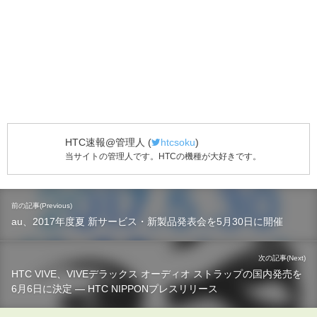
HTC速報@管理人
(
htcsoku
)
当サイトの管理人です。HTCの機種が大好きです。
前の記事(Previous)
au、2017年度夏 新サービス・新製品発表会を5月30日に開催
次の記事(Next)
HTC VIVE、VIVEデラックス オーディオ ストラップの国内発売を
6月6日に決定 ― HTC NIPPONプレスリリース