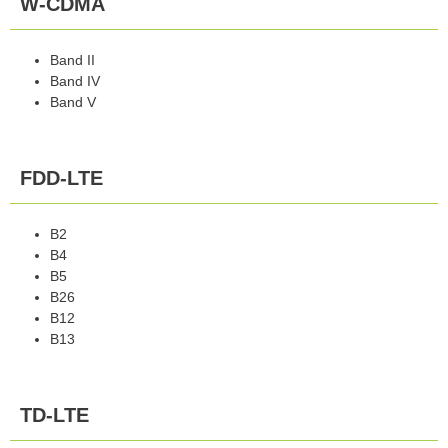
W-CDMA
Band II
Band IV
Band V
FDD-LTE
B2
B4
B5
B26
B12
B13
TD-LTE