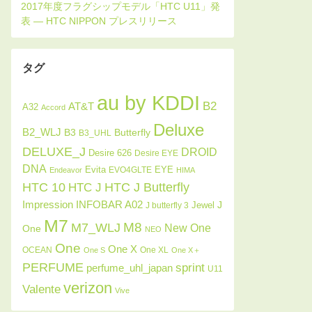
タグ
au by KDDI
B2
AT&T
A32
Accord
Deluxe
B2_WLJ
Butterfly
B3
B3_UHL
DELUXE_J
DROID
Desire 626
Desire EYE
DNA
Evita
EYE
EVO4GLTE
Endeavor
HIMA
HTC J Butterfly
HTC 10
HTC J
INFOBAR A02
Impression
J
Jewel
J butterfly 3
M7
M8
M7_WLJ
New One
One
NEO
One
One X
OCEAN
One XL
One S
One X＋
PERFUME
sprint
perfume_uhl_japan
U11
verizon
Valente
Vive