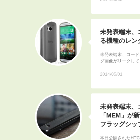
未発表端末、コ
る機種のレン
未発表端末、コード
グ画像がリークして
2014/05/01
未発表端末、コ
「MEM」が新
フラッグシッ
本日公開されたHTC 