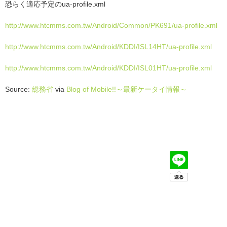
恐らく適応予定のua-profile.xml
http://www.htcmms.com.tw/Android/Common/PK691/ua-profile.xml
http://www.htcmms.com.tw/Android/KDDI/ISL14HT/ua-profile.xml
http://www.htcmms.com.tw/Android/KDDI/ISL01HT/ua-profile.xml
Source:
総務省
via
Blog of Mobile!!～最新ケータイ情報～