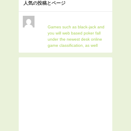
人気の投稿とページ
Games such as black-jack and
you will web based poker fall
under the newest desk online
game classification, as well