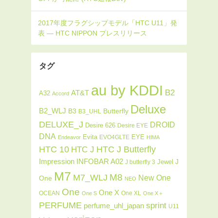
タグ
au by KDDI
B2
AT&T
A32
Accord
Deluxe
B2_WLJ
Butterfly
B3
B3_UHL
DELUXE_J
DROID
Desire 626
Desire EYE
DNA
Evita
EYE
EVO4GLTE
Endeavor
HIMA
HTC J Butterfly
HTC 10
HTC J
INFOBAR A02
Impression
J
Jewel
J butterfly 3
M7
M8
M7_WLJ
New One
One
NEO
One
One X
OCEAN
One XL
One S
One X＋
PERFUME
sprint
perfume_uhl_japan
U11