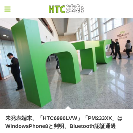
HTC速報
未発表端末、「HTC6990LVW」「PM233XX」は
WindowsPhone8と判明、Bluetooth認証通過