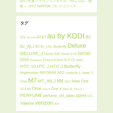
タグ
au by KDDI
B2
AT&T
A32
Accord
Deluxe
B2_WLJ
Butterfly
B3
B3_UHL
DELUXE_J
DROID
Desire 626
Desire EYE
DNA
Evita
EYE
EVO4GLTE
Endeavor
HIMA
HTC J Butterfly
HTC 10
HTC J
INFOBAR A02
Impression
J
Jewel
J butterfly 3
M7
M8
M7_WLJ
New One
One
NEO
One
One X
OCEAN
One XL
One S
One X＋
PERFUME
sprint
perfume_uhl_japan
U11
verizon
Valente
Vive