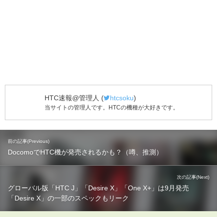
HTC速報@管理人
(
htcsoku
)
当サイトの管理人です。HTCの機種が大好きです。
前の記事(Previous)
DocomoでHTC機が発売されるかも？（噂、推測）
次の記事(Next)
グローバル版「HTC J」「Desire X」「One X+」は9月発売
「Desire X」の一部のスペックもリーク