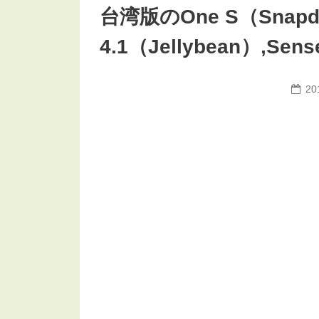
台湾版のOne S（Snapd
4.1（Jellybean）,
20