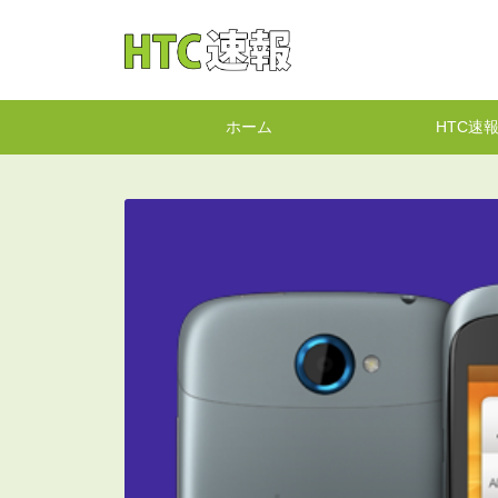
HTC速報
ホーム
HTC速