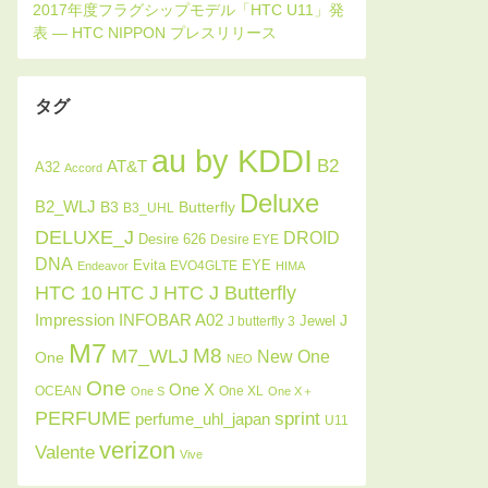
タグ
au by KDDI
B2
AT&T
A32
Accord
Deluxe
B2_WLJ
Butterfly
B3
B3_UHL
DELUXE_J
DROID
Desire 626
Desire EYE
DNA
Evita
EYE
EVO4GLTE
Endeavor
HIMA
HTC J Butterfly
HTC 10
HTC J
INFOBAR A02
Impression
J
Jewel
J butterfly 3
M7
M8
M7_WLJ
New One
One
NEO
One
One X
OCEAN
One XL
One S
One X＋
PERFUME
sprint
perfume_uhl_japan
U11
verizon
Valente
Vive