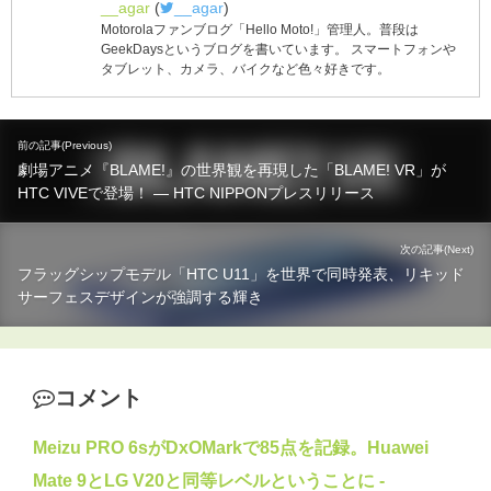
__agar
(
__agar
)
Motorolaファンブログ「Hello Moto!」管理人。普段は
GeekDaysというブログを書いています。 スマートフォンや
タブレット、カメラ、バイクなど色々好きです。
前の記事(Previous)
劇場アニメ『BLAME!』の世界観を再現した「BLAME! VR」が
HTC VIVEで登場！ ― HTC NIPPONプレスリリース
次の記事(Next)
フラッグシップモデル「HTC U11」を世界で同時発表、リキッド
サーフェスデザインが強調する輝き
コメント
Meizu PRO 6sがDxOMarkで85点を記録。Huawei
Mate 9とLG V20と同等レベルということに -