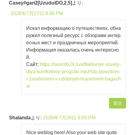
Casey#gari2[UzuduiDO,2,5]
より:
2026年7月17日 8:06 PM
Искал информацию о путешествиях, обна
ружил полезный ресурс с обзорами интер
есных мест и праздничных мероприятий.
Информация оказалась очень интересно
й.
Сайт;
https://sevinfo24.ru/effektivnye-sovety-
dlya-komfortnoy-progulki-mezhdu-poezdom-
i-zaseleniem-s-udobnym-hraneniem-bagazh
a/
返信
Shalanda
より:
2026年7月28日 6:05 PM
Nice weblog here! Also your web site quite