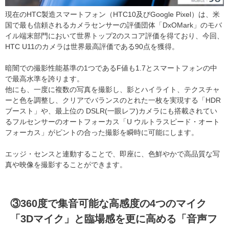
現在のHTC製造スマートフォン（HTC10及びGoogle Pixel）は、米
国で最も信頼されるカメラセンサーの評価団体「DxOMark」のモバ
イル端末部門において世界トップ2のスコア評価を得ており、今回、
HTC U11のカメラは世界最高評価である90点を獲得。
暗闇での撮影性能基準の1つであるF値も1.7とスマートフォンの中
で最高水準を誇ります。
他にも、一度に複数の写真を撮影し、影とハイライト、テクスチャ
ーと色を調整し、クリアでバランスのとれた一枚を実現する「HDR
ブースト」や、最上位の DSLR(一眼レフ)カメラにも搭載されてい
るフルセンサーのオートフォーカス「U ウルトラスピード・オート
フォーカス」がピントの合った撮影を瞬時に可能にします。
エッジ・センスと連動することで、即座に、色鮮やかで高品質な写
真や映像を撮影することができます。
③360度で集音可能な高感度の4つのマイク
「3Dマイク」と臨場感を更に高める「音声フ