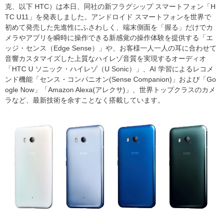
克、以下 HTC）は本日、同社の新フラグシップ スマートフォン「H
TC U11」を発表しました。アンドロイド スマートフォンを世界で
初めて発売した先進性にふさわしく、端末側面を「握る」だけでカ
メラやアプリを瞬時に操作できる新感覚の操作体験を提供する「エ
ッジ・センス（Edge Sense）」や、お客様一人一人の耳に合わせて
音響カスタマイズした上質なハイレゾ音質を実現するオーディオ
「HTC U ソニック・ハイレゾ（U Sonic）」、AI 学習によるレコメ
ンド機能「センス・コンパニオン(Sense Companion)」および「Go
ogle Now」「Amazon Alexa(アレクサ)」、世界トップクラスのカメ
ラなど、最新技術を余すことなく搭載しています。