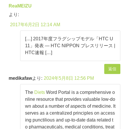
ReaMEIZU
より:
2017年6月2日 12:14 AM
[…] 2017年度フラグシップモデル「HTC U
11」発表 ― HTC NIPPON プレスリリース |
HTC速報 […]
返信
medikafaw
より:
2024年5月8日 12:56 PM
The
Diets
Word Portal is a comprehensive o
nline resource that provides valuable low-do
wn about a number of aspects of medicine. It
serves as a centralized principles on access
ing punctilious and up-to-date data related t
o pharmaceuticals, medical conditions, treat