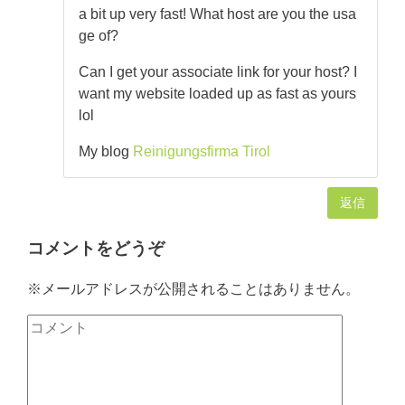
a bit up very fast! What host are you the usa
ge of?
Can I get your associate link for your host? I
want my website loaded up as fast as yours
lol
My blog
Reinigungsfirma Tirol
返信
コメントをどうぞ
※メールアドレスが公開されることはありません。