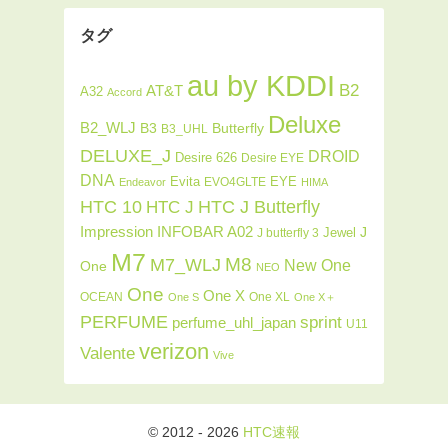
タグ
au by KDDI
B2
AT&T
A32
Accord
Deluxe
B2_WLJ
Butterfly
B3
B3_UHL
DELUXE_J
DROID
Desire 626
Desire EYE
DNA
Evita
EYE
EVO4GLTE
Endeavor
HIMA
HTC J Butterfly
HTC 10
HTC J
INFOBAR A02
Impression
J
Jewel
J butterfly 3
M7
M8
M7_WLJ
New One
One
NEO
One
One X
OCEAN
One XL
One S
One X＋
PERFUME
sprint
perfume_uhl_japan
U11
verizon
Valente
Vive
© 2012 - 2026
HTC速報