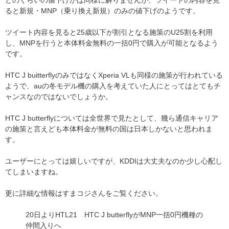
ると新規・MNP（乗り換え新規）のみの値下げのようです。
ツイート内容を見ると25歳以下が割引となる施策のU25割を利用
し、MNPを行うと本体料金無料の一括0円で購入が可能となるよう
です。
HTC J buitterflyのみではなくXperia VLも同様の施策が行われている
ようで、auの冬モデル機の購入を考えていた人にとってはとてもチ
ャンスなのではないでしょうか。
HTC J butterflyについては全世界で見たとして、幾ら通信キャリア
の施策と言えども本体料金が無料の国は日本しかないと思われま
す。
ユーザーにとっては嬉しいですが、KDDIは大丈夫なのか少し心配し
てしまいますね。
更に詳細な情報はすまコジさんをご覧ください。
20日よりHTL21 HTC J butterflyがMNP一括0円機種の
仲間入りへ