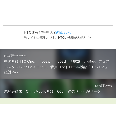
HTC速報@管理人
(
htcsoku
)
当サイトの管理人です。HTCの機種が大好きです。
前の記事(Previous)
中国向けHTC One、「802w」「802d」「802t」が発表。デュア
ルスタンバイSIMスロット、音声コントロール機能「HTC Hidi」
に対応へ
次の記事(Next)
未発表端末、ChinaMobile向け「608t」のスペックがリーク