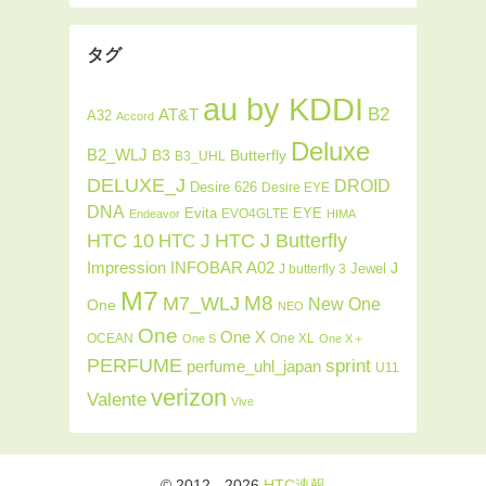
タグ
au by KDDI
B2
AT&T
A32
Accord
Deluxe
B2_WLJ
Butterfly
B3
B3_UHL
DELUXE_J
DROID
Desire 626
Desire EYE
DNA
Evita
EYE
EVO4GLTE
Endeavor
HIMA
HTC J Butterfly
HTC 10
HTC J
INFOBAR A02
Impression
J
Jewel
J butterfly 3
M7
M8
M7_WLJ
New One
One
NEO
One
One X
OCEAN
One XL
One S
One X＋
PERFUME
sprint
perfume_uhl_japan
U11
verizon
Valente
Vive
© 2012 - 2026
HTC速報