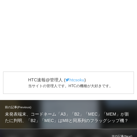
HTC速報@管理人
(
htcsoku
)
当サイトの管理人です。HTCの機種が大好きです。
前の記事(Previous)
未発表端末、コードネーム「A3」「B2」「MEC」「MEM」が新
たに判明、「B2」「MEC」はM8と同系列のフラッグシップ機？
次の記事(Next)