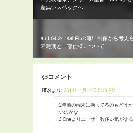
差無いスペックへ
au LGL24 isai FLの流出画像から考え
表時期と一部仕様について
コメント
匿名
より:
2014年4月14日 5:13 PM
2年前の端末に拘ってるのもどうかと
いのかな
J Oneよりユーザー数多い気がす