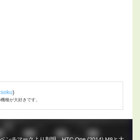
csoku
)
の機種が大好きです。
チマークより判明、HTC One (2014) M8と大