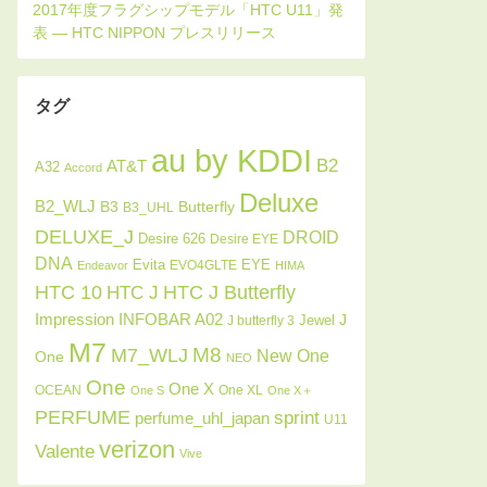
タグ
au by KDDI
B2
AT&T
A32
Accord
Deluxe
B2_WLJ
Butterfly
B3
B3_UHL
DELUXE_J
DROID
Desire 626
Desire EYE
DNA
Evita
EYE
EVO4GLTE
Endeavor
HIMA
HTC J Butterfly
HTC 10
HTC J
INFOBAR A02
Impression
J
Jewel
J butterfly 3
M7
M8
M7_WLJ
New One
One
NEO
One
One X
OCEAN
One XL
One S
One X＋
PERFUME
sprint
perfume_uhl_japan
U11
verizon
Valente
Vive