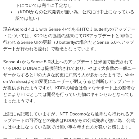
トについては完全に予定なし
（KDDIからの公式発表が無い為、公式には中止になっている
訳では無い）
現在Android 4.1.1 with Sense 4+であるHTC J butterflyのアップデー
トについては、KDDIとの協議の結果にてOSアップデートと同時に
行われるSense UIの更新（J butterflyの場合だとSense 5.0へアップ
デートが行われる流れ）で断念となっています。
Sense 4+からSense 5.0以上へのアップデートは米国で販売されて
いるDROID DNAには提供開始されており、やはり大多数の一般ユー
ザーからするとUIの大きな変更に戸惑う人が多かったようで、Veriz
on Wirelessはその変更にユーザーが耐えうると判断しアップデート
が提供されたようですが、KDDIの場合は色々なサポート上の整備な
どによりHTCとしては開発を行っていた物のキャンセルとなってし
まったようです。
上記にも記載していますが、NTT Docomoなら通常なら行われるア
ップデートの可否などの発表はKDDIからの公式発表が無い為、公式
には中止になっている訳では無い事を考えた方が良いと感じます。