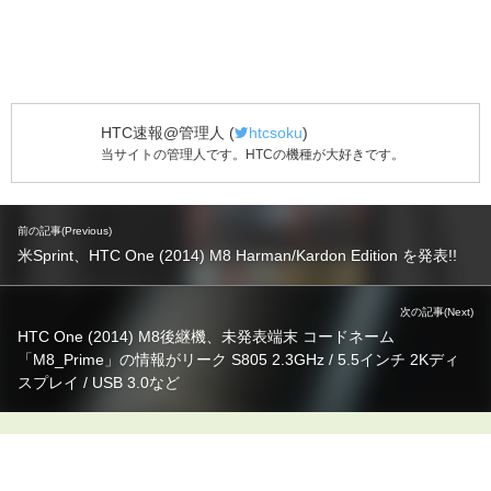
HTC速報@管理人
(
htcsoku
)
当サイトの管理人です。HTCの機種が大好きです。
前の記事(Previous)
米Sprint、HTC One (2014) M8 Harman/Kardon Edition を発表!!
次の記事(Next)
HTC One (2014) M8後継機、未発表端末 コードネーム
「M8_Prime」の情報がリーク S805 2.3GHz / 5.5インチ 2Kディ
スプレイ / USB 3.0など