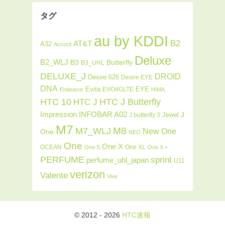
タグ
au by KDDI
B2
AT&T
A32
Accord
Deluxe
B2_WLJ
Butterfly
B3
B3_UHL
DELUXE_J
DROID
Desire 626
Desire EYE
DNA
Evita
EYE
EVO4GLTE
Endeavor
HIMA
HTC J Butterfly
HTC 10
HTC J
INFOBAR A02
Impression
J
Jewel
J butterfly 3
M7
M8
M7_WLJ
New One
One
NEO
One
One X
OCEAN
One XL
One S
One X＋
PERFUME
sprint
perfume_uhl_japan
U11
verizon
Valente
Vive
© 2012 - 2026
HTC速報