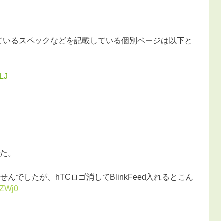
2_WLJの判明しているスペックなどを記載している個別ページは以下と
WLJ
した。
んでしたが、hTCロゴ消してBlinkFeed入れるとこん
pZWj0