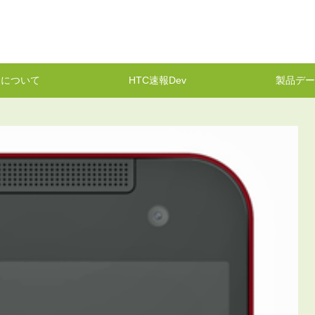
報について
HTC速報Dev
製品デー