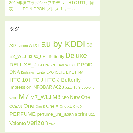
タグ
au by KDDI
B2
AT&T
A32
Accord
Deluxe
B2_WLJ
Butterfly
B3
B3_UHL
DELUXE_J
DROID
Desire 626
Desire EYE
DNA
Evita
EYE
EVO4GLTE
Endeavor
HIMA
HTC J Butterfly
HTC 10
HTC J
INFOBAR A02
Impression
J
Jewel
J butterfly 3
M7
M8
M7_WLJ
New One
One
NEO
One
One X
OCEAN
One XL
One S
One X＋
PERFUME
sprint
perfume_uhl_japan
U11
verizon
Valente
Vive