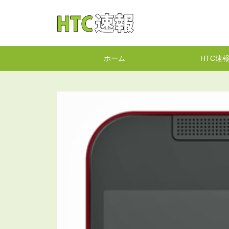
HTC速報
ホーム
HTC速