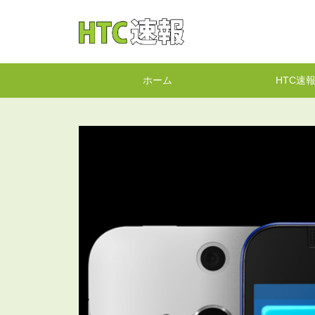
HTC速報
ホーム
HTC速