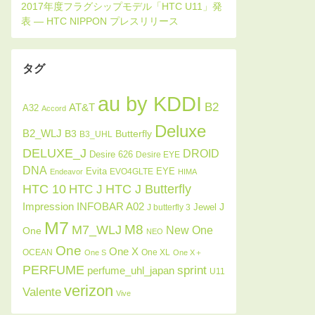
タグ
au by KDDI
B2
AT&T
A32
Accord
Deluxe
B2_WLJ
Butterfly
B3
B3_UHL
DELUXE_J
DROID
Desire 626
Desire EYE
DNA
Evita
EYE
EVO4GLTE
Endeavor
HIMA
HTC J Butterfly
HTC 10
HTC J
INFOBAR A02
Impression
J
Jewel
J butterfly 3
M7
M8
M7_WLJ
New One
One
NEO
One
One X
OCEAN
One XL
One S
One X＋
PERFUME
sprint
perfume_uhl_japan
U11
verizon
Valente
Vive