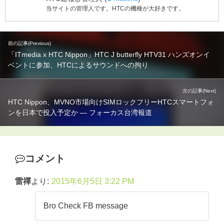
当サイトの管理人です。HTCの機種が大好きです。
前の記事(Previous)
「ITmedia x HTC Nippon」HTC J butterfly HTV31 ハンズオンイ
ベントに参加、HTCによるサウンドへの拘り
次の記事(Next)
HTC Nippon、MVNO市場向けSIMロックフリーHTCスマートフォ
ンを日本で投入予定か ― フォーカス台湾報道
コメント
雷禪
より:
2015年6月5日 3:22 PM
Bro Check FB message