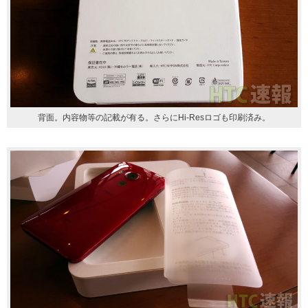
背面。内容物等の記載が有る。さらにHi-Resロゴも印刷済み。