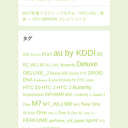
タグ
au by KDDI
B2
AT&T
A32
Accord
Deluxe
B2_WLJ
Butterfly
B3
B3_UHL
DELUXE_J
DROID
Desire 626
Desire EYE
DNA
Evita
EYE
EVO4GLTE
Endeavor
HIMA
HTC J Butterfly
HTC 10
HTC J
INFOBAR A02
Impression
J
Jewel
J butterfly 3
M7
M8
M7_WLJ
New One
One
NEO
One
One X
OCEAN
One XL
One S
One X＋
PERFUME
sprint
perfume_uhl_japan
U11