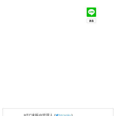
HTC速報@管理人
(
htcsoku
)