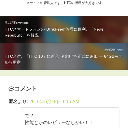
当サイトの管理人です。HTCの機種が大好きです。
前の記事(Previous)
HTCスマートフォンの”BlinkFeed”管理に便利、「News
Repubulic」を解説
次の記事(Next)
HTC台湾、「HTC 10」に新色”夕光紅”を正式に追加 ― 64GBモデ
ルも用意
コメント
匿名
より:
2016年6月18日 1:15 AM
で？
性能とかのレビューなしかい！！