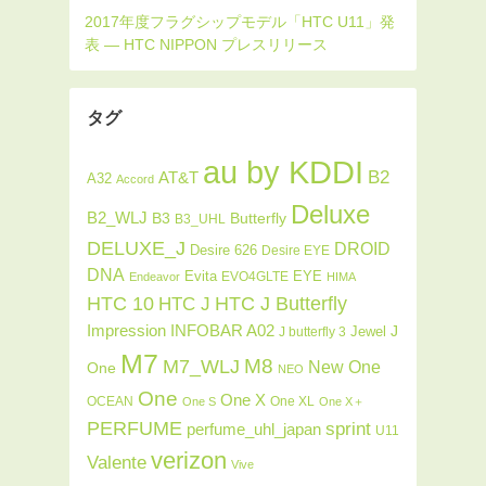
タグ
au by KDDI
B2
AT&T
A32
Accord
Deluxe
B2_WLJ
Butterfly
B3
B3_UHL
DELUXE_J
DROID
Desire 626
Desire EYE
DNA
Evita
EYE
EVO4GLTE
Endeavor
HIMA
HTC J Butterfly
HTC 10
HTC J
INFOBAR A02
Impression
J
Jewel
J butterfly 3
M7
M8
M7_WLJ
New One
One
NEO
One
One X
OCEAN
One XL
One S
One X＋
PERFUME
sprint
perfume_uhl_japan
U11
verizon
Valente
Vive