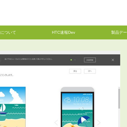
報について
HTC速報Dev
製品デー