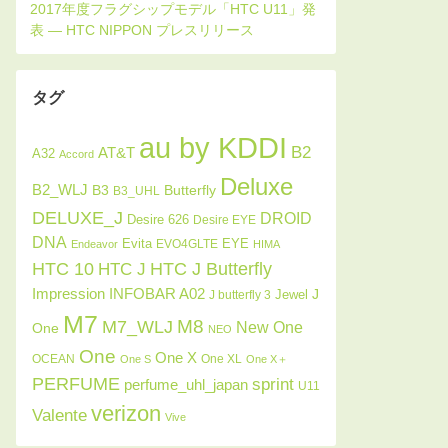
タグ
au by KDDI
B2
AT&T
A32
Accord
Deluxe
B2_WLJ
Butterfly
B3
B3_UHL
DELUXE_J
DROID
Desire 626
Desire EYE
DNA
Evita
EYE
EVO4GLTE
Endeavor
HIMA
HTC J Butterfly
HTC 10
HTC J
INFOBAR A02
Impression
J
Jewel
J butterfly 3
M7
M8
M7_WLJ
New One
One
NEO
One
One X
OCEAN
One XL
One S
One X＋
PERFUME
sprint
perfume_uhl_japan
U11
verizon
Valente
Vive