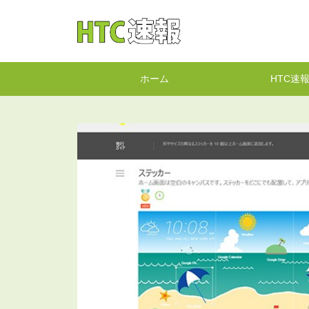
HTC速報
ホーム
HTC速