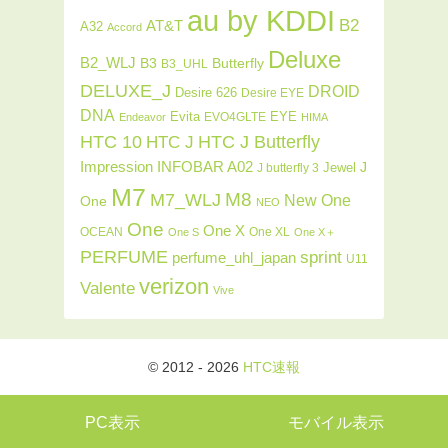
au by KDDI
B2
AT&T
A32
Accord
Deluxe
B2_WLJ
Butterfly
B3
B3_UHL
DELUXE_J
DROID
Desire 626
Desire EYE
DNA
Evita
EYE
EVO4GLTE
Endeavor
HIMA
HTC J Butterfly
HTC 10
HTC J
INFOBAR A02
Impression
J
Jewel
J butterfly 3
M7
M8
M7_WLJ
New One
One
NEO
One
One X
OCEAN
One XL
One S
One X＋
PERFUME
sprint
perfume_uhl_japan
U11
verizon
Valente
Vive
© 2012 - 2026
HTC速報
PC表示
モバイル表示