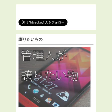
譲りたいもの