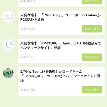
2012/10/04
続きを読む
未発表端末、「PM63100」、コードネーム Evitareが
FCC認証を通過
2012/09/15
続きを読む
未発表端末 「PM63100」、Android 4.1.1搭載済みで
ベンチマークサイトに登場
2012/08/01
続きを読む
1.7Ghz Tegra3+を搭載したコードネーム
「Evitare_UL」 PM63100がベンチマークサイトに登
場
2012/07/13
続きを読む