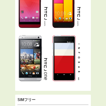
SIMフリー