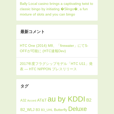
Bally Local casino brings a captivating twist to
classic bingo by initiating �Slingo�, a fun
mixture of slots and you can bingo
最新コメント
タグ
au by KDDI
B2
AT&T
A32
Accord
Deluxe
B2_WLJ
Butterfly
B3
B3_UHL