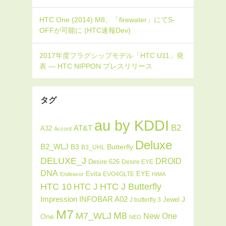
タグ
au by KDDI
B2
AT&T
A32
Accord
Deluxe
B2_WLJ
Butterfly
B3
B3_UHL
DELUXE_J
DROID
Desire 626
Desire EYE
DNA
Evita
EYE
EVO4GLTE
Endeavor
HIMA
HTC J Butterfly
HTC 10
HTC J
INFOBAR A02
Impression
J
Jewel
J butterfly 3
M7
M8
M7_WLJ
New One
One
NEO