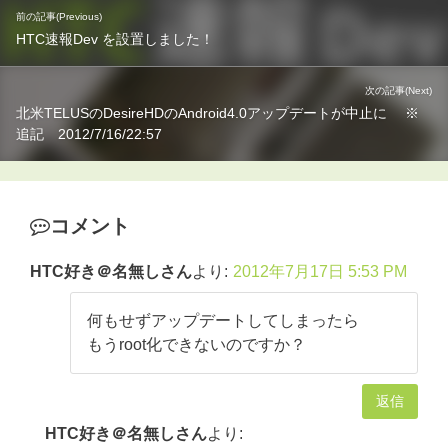
前の記事(Previous)
HTC速報Dev を設置しました！
次の記事(Next)
北米TELUSのDesireHDのAndroid4.0アップデートが中止に ※
追記 2012/7/16/22:57
コメント
HTC好き＠名無しさん
より:
2012年7月17日 5:53 PM
何もせずアップデートしてしまったら
もうroot化できないのですか？
返信
HTC好き＠名無しさん
より: