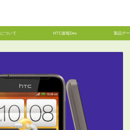
報について
HTC速報Dev
製品デー