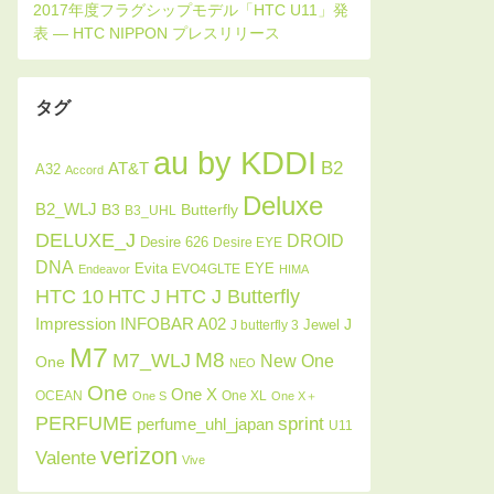
タグ
au by KDDI
B2
AT&T
A32
Accord
Deluxe
B2_WLJ
Butterfly
B3
B3_UHL
DELUXE_J
DROID
Desire 626
Desire EYE
DNA
Evita
EYE
EVO4GLTE
Endeavor
HIMA
HTC J Butterfly
HTC 10
HTC J
INFOBAR A02
Impression
J
Jewel
J butterfly 3
M7
M8
M7_WLJ
New One
One
NEO
One
One X
OCEAN
One XL
One S
One X＋
PERFUME
sprint
perfume_uhl_japan
U11
verizon
Valente
Vive