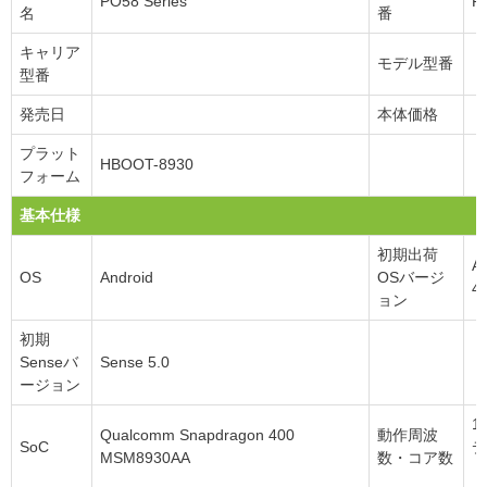
PO58 Series
P
名
番
キャリア
モデル型番
型番
発売日
本体価格
プラット
HBOOT-8930
フォーム
基本仕様
初期出荷
An
OS
Android
OSバージ
4.
ョン
初期
Senseバ
Sense 5.0
ージョン
1.
Qualcomm Snapdragon 400
動作周波
SoC
デ
MSM8930AA
数・コア数
ド