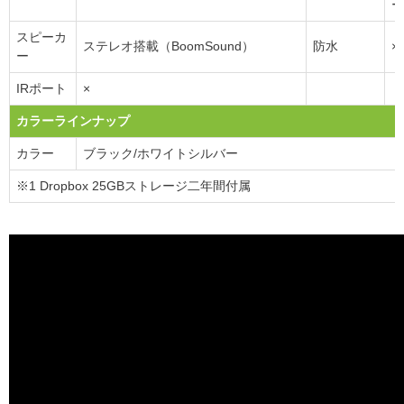
ー
スピーカ
ステレオ搭載（BoomSound）
防水
×
ー
IRポート
×
カラーラインナップ
カラー
ブラック/ホワイトシルバー
※1 Dropbox 25GBストレージ二年間付属