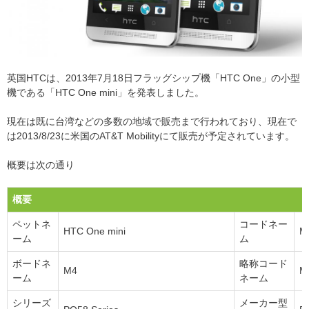
英国HTCは、2013年7月18日フラッグシップ機「HTC One」の小型
機である「HTC One mini」を発表しました。
現在は既に台湾などの多数の地域で販売まで行われており、現在で
は2013/8/23に米国のAT&T Mobilityにて販売が予定されています。
概要は次の通り
概要
ペットネ
コードネー
HTC One mini
M
ーム
ム
ボードネ
略称コード
M4
M
ーム
ネーム
シリーズ
メーカー型