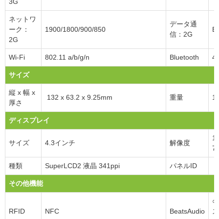
3G
ネットワ
データ通
ーク：
1900/1800/900/850
E
信：2G
2G
Wi-Fi
802.11 a/b/g/n
Bluetooth
4.
サイズ
縦 x 幅 x
132 x 63.2 x 9.25mm
重量
1
厚さ
ディスプレイ
1
サイズ
4.3インチ
解像度
7
種類
SuperLCD2 液晶 341ppi
パネルID
その他機能
○
RFID
NFC
BeatsAudio
ス