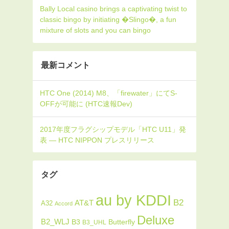
Bally Local casino brings a captivating twist to
classic bingo by initiating �Slingo�, a fun
mixture of slots and you can bingo
最新コメント
タグ
au by KDDI
B2
AT&T
A32
Accord
Deluxe
B2_WLJ
Butterfly
B3
B3_UHL