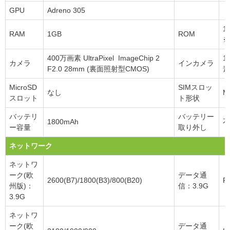
GPU
Adreno 305
1
RAM
1GB
ROM
※
400万画素 UltraPixel ImageChip 2
1
カメラ
インカメラ
F2.0 28mm (裏面照射型CMOS)
素
MicroSD
SIMスロッ
なし
M
スロット
ト形状
バッテリ
バッテリー
1800mAh
不
ー容量
取り外し
ネットワーク
ネットワ
ーク(欧
データ通
2600(B7)/1800(B3)/800(B20)
F
州版)：
信：3.9G
3.9G
ネットワ
ーク(欧
データ通