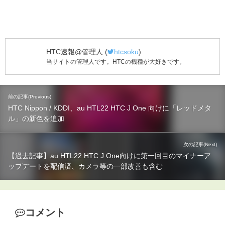
HTC速報@管理人
(
htcsoku
)
当サイトの管理人です。HTCの機種が大好きです。
前の記事(Previous)
HTC Nippon / KDDI、au HTL22 HTC J One 向けに「レッドメタ
ル」の新色を追加
次の記事(Next)
【過去記事】au HTL22 HTC J One向けに第一回目のマイナーア
ップデートを配信済、カメラ等の一部改善も含む
コメント