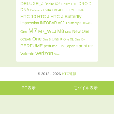
DELUXE_J
DROID
Desire 626
Desire EYE
DNA
Evita
EYE
EVO4GLTE
Endeavor
HIMA
HTC J Butterfly
HTC 10
HTC J
INFOBAR A02
Impression
J
Jewel
J butterfly 3
M7
M8
M7_WLJ
New One
One
NEO
One
One X
OCEAN
One XL
One S
One X＋
PERFUME
sprint
perfume_uhl_japan
U11
verizon
Valente
Vive
© 2012 - 2026
HTC速報
PC表示
モバイル表示