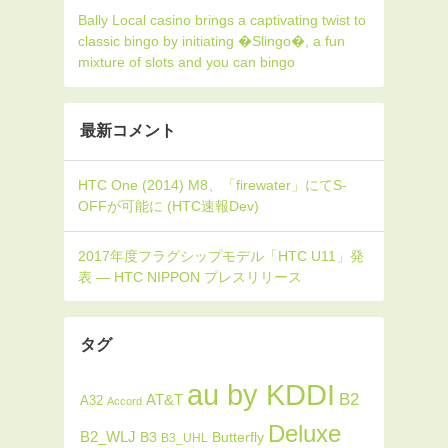
Bally Local casino brings a captivating twist to
classic bingo by initiating �Slingo�, a fun
mixture of slots and you can bingo
最新コメント
タグ
au by KDDI
B2
AT&T
A32
Accord
Deluxe
B2_WLJ
Butterfly
B3
B3_UHL