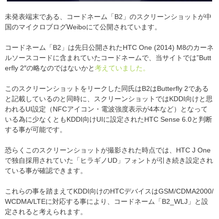
未発表端末である、コードネーム「B2」のスクリーンショットが中
国のマイクロブログWeiboにて公開されています。
コードネーム「B2」は先日公開されたHTC One (2014) M8のカーネ
ルソースコードに含まれていたコードネームで、当サイトでは”Butt
erfly 2″の略なのではないかと
考えていました。
このスクリーンショットをリークした同氏はB2はButterfly 2である
と記載しているのと同時に、スクリーンショットではKDDI向けと思
われるUI設定（NFCアイコン・電波強度表示が4本など）となって
いる為に少なくともKDDI向けUIに設定されたHTC Sense 6.0と判断
する事が可能です。
恐らくこのスクリーンショットが撮影された時点では、HTC J One
で独自採用されていた「ヒラギノUD」フォントが引き続き設定され
ている事が確認できます。
これらの事を踏まえてKDDI向けのHTCデバイスはGSM/CDMA2000/
WCDMA/LTEに対応する事により、コードネーム「B2_WLJ」と設
定されると考えられます。