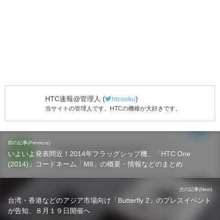
HTC速報@管理人
(
htcsoku
)
当サイトの管理人です。HTCの機種が大好きです。
前の記事(Previous)
いよいよ発表間近！2014年フラッグシップ機、「HTC One
(2014)」コードネーム「M8」の概要・情報などのまとめ
次の記事(Next)
台湾・香港などのアジア市場向け「Butterfly 2」のプレスイベント
が告知、８月１９日開催へ