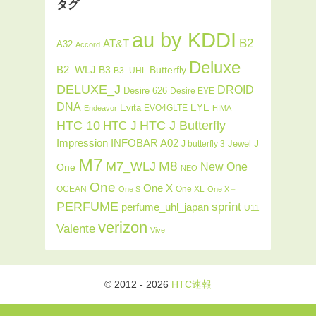
タグ
au by KDDI
B2
AT&T
A32
Accord
Deluxe
B2_WLJ
Butterfly
B3
B3_UHL
DELUXE_J
DROID
Desire 626
Desire EYE
DNA
Evita
EYE
EVO4GLTE
Endeavor
HIMA
HTC J Butterfly
HTC 10
HTC J
INFOBAR A02
Impression
J
Jewel
J butterfly 3
M7
M8
M7_WLJ
New One
One
NEO
One
One X
OCEAN
One XL
One S
One X＋
PERFUME
sprint
perfume_uhl_japan
U11
verizon
Valente
Vive
© 2012 - 2026
HTC速報