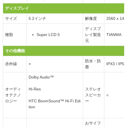
ディスプレイ
サイズ
5.2インチ
解像度
2560 x 14
ディスプ
種類
Super LCD 5
レイ製造
TIANMA
元
その他機能
防水・防
赤外線
×
IPX3 / IP5X
塵
Dolby Audio™
オーディ
Hi-Res
ステレオ
オテクノ
スピーカ
○
ロジー
HTC BoomSound™ Hi-Fi Edi
ー
tion
おサイフ