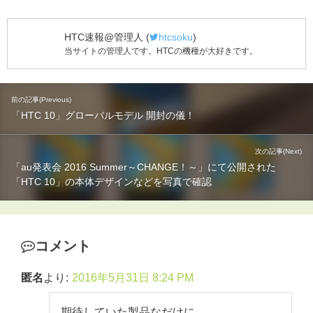
HTC速報@管理人
(
htcsoku
)
当サイトの管理人です。HTCの機種が大好きです。
前の記事(Previous)
「HTC 10」グローバルモデル 開封の儀！
次の記事(Next)
「au発表会 2016 Summer～CHANGE！～」にて公開された
「HTC 10」の本体デザインなどを写真で確認
コメント
匿名
より:
2016年5月31日 8:24 PM
期待していた製品なだけに