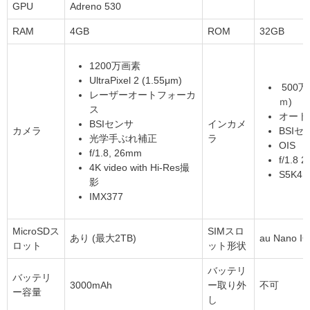
GPU
Adreno 530
RAM
4GB
ROM
32GB
1200万画素
UltraPixel 2 (1.55μm)
500万画
レーザーオートフォーカ
ｍ)
ス
オート
BSIセンサ
インカメ
カメラ
BSIセ
光学手ぶれ補正
ラ
OIS
f/1.8, 26mm
f/1.8 
4K video with Hi-Res撮
S5K4E
影
IMX377
MicroSDス
SIMスロ
あり (最大2TB)
au Nano IC
ロット
ット形状
バッテリ
バッテリ
3000mAh
ー取り外
不可
ー容量
し