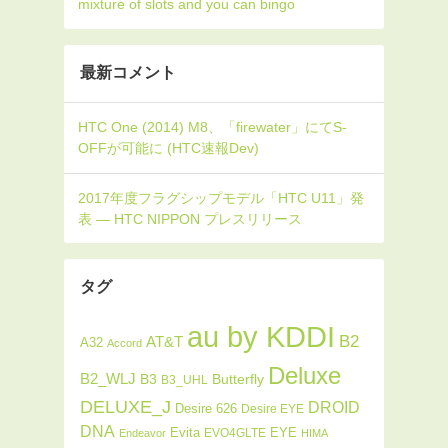
mixture of slots and you can bingo
最新コメント
タグ
au by KDDI
B2
AT&T
A32
Accord
Deluxe
B2_WLJ
Butterfly
B3
B3_UHL
DELUXE_J
DROID
Desire 626
Desire EYE
DNA
Evita
EYE
EVO4GLTE
Endeavor
HIMA