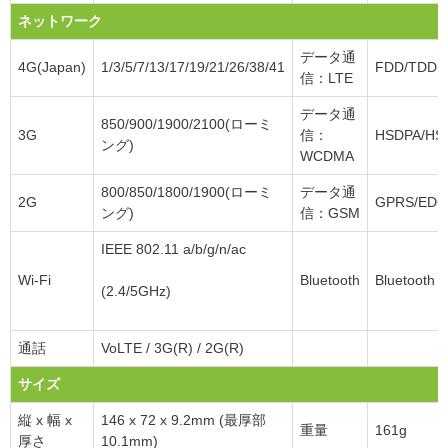
ネットワーク
データ通
4G(Japan)
1/3/5/7/13/17/19/21/26/38/41
FDD/TDD C
信：LTE
データ通
850/900/1900/2100(ローミ
3G
信：
HSDPA/HS
ング)
WCDMA
800/850/1800/1900(ローミ
データ通
2G
GPRS/EDG
ング)
信：GSM
IEEE 802.11 a/b/g/n/ac
Wi-Fi
Bluetooth
Bluetooth 4
(2.4/5GHz)
通話
VoLTE / 3G(R) / 2G(R)
サイズ
縦 x 幅 x
146 x 72 x 9.2mm (最厚部
重量
161g
厚さ
10.1mm)