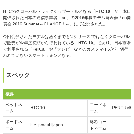
HTCのグローバルフラッグシップモデルとなる「
HTC 10
」が、本日
開催された日本の通信事業者「au」の2016年夏モデル発表会「au発
表会 2016 Summer～CHANGE！～」にて公開された。
今回公開されたモデルはあくまでも”Jシリーズ”ではなくグローバル
で販売が今年度初頭から行われている「
HTC 10
」であり、日本市場
で利用される「FeliCa」や「テレビ」などのカスタマイズが一切行
われていないスマートフォンとなる。
スペック
概要
ペットネ
コードネ
HTC 10
PERFUME#
ーム
ーム
ボードネ
略称コー
htc_pmeuhljapan
ーム
ドネーム