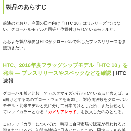
製品のあらすじ
前述のとおり、今回の日本向け「
HTC 10
」は”Jシリーズ”ではな
い、グローバルモデルと同等と位置付けられているモデルだ。
おおよそ製品概要はHTCがグローバルで出したプレスリリースを参
照頂きたい。
HTC、2016年度フラッグシップモデル「HTC 10」を
発表 ― プレスリリースやスペックなどを確認
| HTC
速報
グローバル版と比較してカスタマイズが行われている点と言えば、a
u向けとする為のブロートウェアを追加し、対応周波数をグローバル
モデル・北米モデルと更に分けて日本向けとした所、また新色とし
てレッドカラーとなる「
カメリアレッド
」を投入したのみとなる。
このレッドカラーについては、時期に台湾市場で販売が行われると
噂されているが、初販売地域は日本となったため、限定モデルを羨