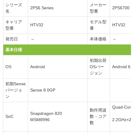
シリーズ
メーカー
2PS6 Series
2PS6700
名
型番
キャリア
モデル型
HTV32
HTV32
型番
番
発売日
–
本体価格
–
基本仕様
初期出荷
OS
Android
OSバー
Android 6.0
ジョン
初期Sense
バージョ
Sense 8.0GP
ン
Quad-Core 
動作周波
Snapdragon 820
SoC
数・コア
MSM8996
2.2GHz×2
数