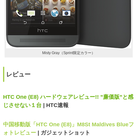
Misty Gray（Sprint限定カラー）
レビュー
HTC One (E8) ハードウェアレビュー!! ”廉価版”と感
じさせない１台
| HTC速報
中国移動版「HTC One (E8)」M8St Maldives Blueフ
ォトレビュー
| ガジェットショット