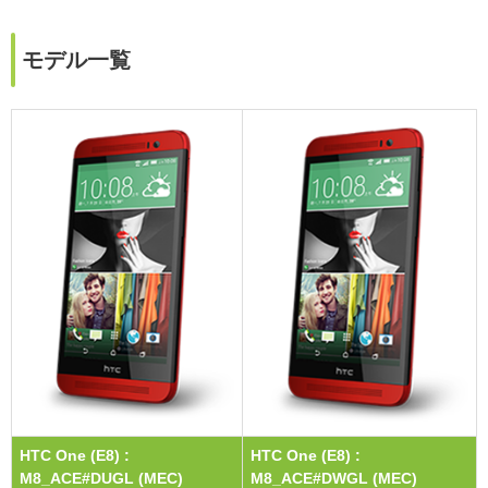
モデル一覧
HTC One (E8) :
HTC One (E8) :
M8_ACE#DUGL (MEC)
M8_ACE#DWGL (MEC)