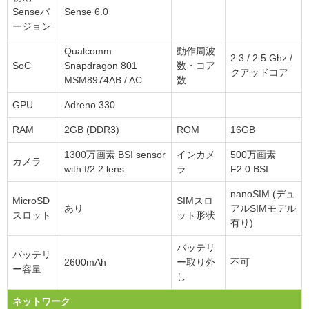
Senseバ
Sense 6.0
ージョン
Qualcomm
動作周波
2.3 / 2.5 Ghz /
SoC
Snapdragon 801
数・コア
クアッドコア
MSM8974AB / AC
数
GPU
Adreno 330
RAM
2GB (DDR3)
ROM
16GB
1300万画素 BSI sensor
インカメ
500万画素
カメラ
with f/2.2 lens
ラ
F2.0 BSI
nanoSIM (デュ
MicroSD
SIMスロ
あり
アルSIMモデル
スロット
ット形状
有り)
バッテリ
バッテリ
2600mAh
ー取り外
不可
ー容量
し
ネットワーク