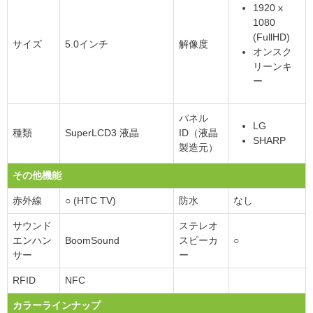
1920 x
1080
(FullHD)
サイズ
5.0インチ
解像度
オンスク
リーンキ
ー
パネル
LG
種類
SuperLCD3 液晶
ID（液晶
SHARP
製造元）
その他機能
赤外線
○ (HTC TV)
防水
なし
サウンド
ステレオ
エンハン
BoomSound
スピーカ
○
サー
ー
RFID
NFC
カラーラインナップ