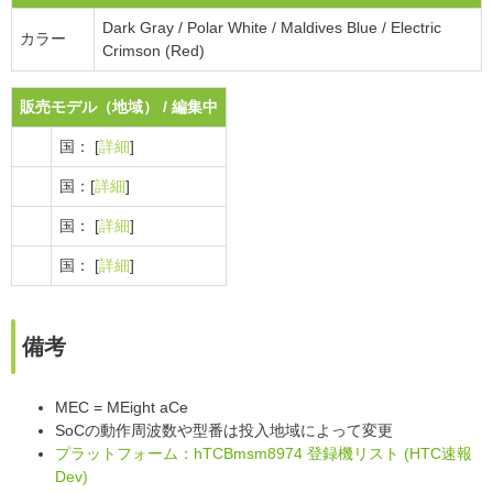
Dark Gray / Polar White / Maldives Blue / Electric
カラー
Crimson (Red)
販売モデル（地域） / 編集中
国： [
詳細
]
国：[
詳細
]
国： [
詳細
]
国： [
詳細
]
備考
MEC = MEight aCe
SoCの動作周波数や型番は投入地域によって変更
プラットフォーム：hTCBmsm8974 登録機リスト (HTC速報
Dev)