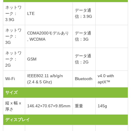
ネットワ
データ通
ーク：
LTE
信：3.9G
3.9G
ネットワ
CDMA2000モデルあり
データ通
ーク：
, WCDMA
信：3G
3G
ネットワ
データ通
ーク：
GSM
信：2G
2G
IEEE802.11 a/b/g/n
v4.0 with
Wi-Fi
Bluetooth
(2.4 & 5 Ghz)
aptX™
サイズ
縦 x 幅 x
146.42×70.67×9.85mm
重量
145g
厚さ
ディスプレイ