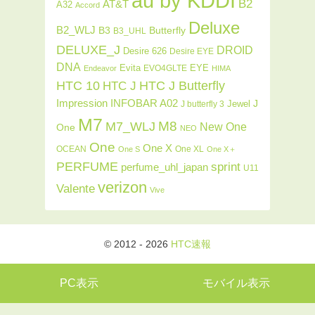
au by KDDI
B2
AT&T
A32
Accord
Deluxe
B2_WLJ
Butterfly
B3
B3_UHL
DELUXE_J
DROID
Desire 626
Desire EYE
DNA
Evita
EYE
EVO4GLTE
Endeavor
HIMA
HTC J Butterfly
HTC 10
HTC J
INFOBAR A02
Impression
J
Jewel
J butterfly 3
M7
M8
M7_WLJ
New One
One
NEO
One
One X
OCEAN
One XL
One S
One X＋
PERFUME
sprint
perfume_uhl_japan
U11
verizon
Valente
Vive
© 2012 - 2026
HTC速報
PC表示
モバイル表示