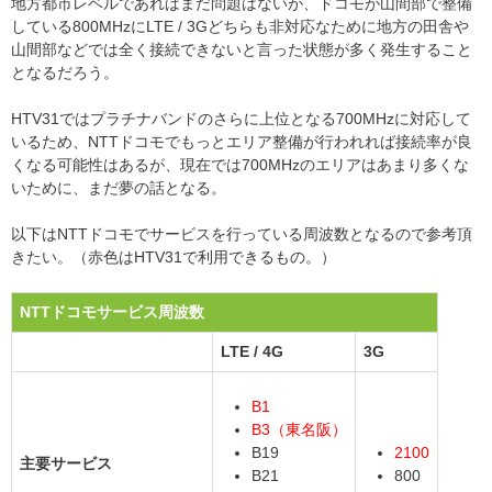
地方都市レベルであればまだ問題はないが、ドコモが山間部で整備
している800MHzにLTE / 3Gどちらも非対応なために地方の田舎や
山間部などでは全く接続できないと言った状態が多く発生すること
となるだろう。
HTV31ではプラチナバンドのさらに上位となる700MHzに対応して
いるため、NTTドコモでもっとエリア整備が行われれば接続率が良
くなる可能性はあるが、現在では700MHzのエリアはあまり多くな
いために、まだ夢の話となる。
以下はNTTドコモでサービスを行っている周波数となるので参考頂
きたい。（赤色はHTV31で利用できるもの。）
NTTドコモサービス周波数
LTE / 4G
3G
B1
B3（東名阪）
B19
2100
主要サービス
B21
800